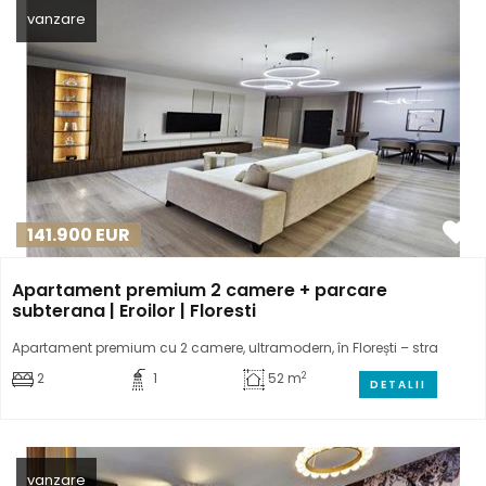
vanzare
141.900
EUR
Apartament premium 2 camere + parcare
subterana | Eroilor | Floresti
Apartament premium cu 2 camere, ultramodern, în Florești – stra
2
2
1
52 m
DETALII
vanzare