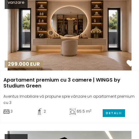
vanzare
299.000
EUR
Apartament premium cu 3 camere | WINGS by
Studium Green
Aventus Imobiliare vă propune spre vânzare un apartament premium
cu 3
2
3
2
65.5 m
DETALII