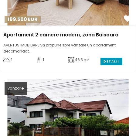
199.500
EUR
Apartament 2 camere modern, zona Baisoara
AVENTUS IMOBILIARE vă propune spre vânzare un apartament
decomandat,
2
2
1
46.3 m
DETALII
vanzare