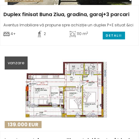
Duplex finisat Buna Ziua, gradina, garaj+3 parcari
Aventus Imobiliare vă propune spre achiziție un duplex P+E situat &ici
2
4+
2
110 m
DETALII
vanzare
139.000
EUR