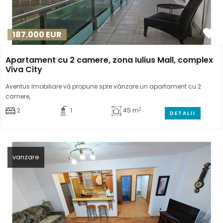
187.000
EUR
Apartament cu 2 camere, zona Iulius Mall, complex
Viva City
Aventus Imobiliare vă propune spre vânzare un apartament cu 2
camere,
2
2
1
45 m
DETALII
vanzare