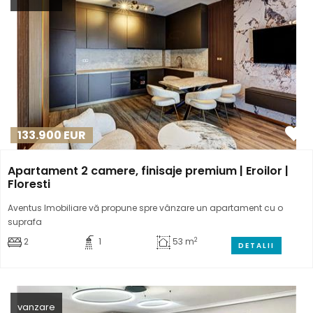
133.900
EUR
Apartament 2 camere, finisaje premium | Eroilor |
Floresti
Aventus Imobiliare vă propune spre vânzare un apartament cu o
suprafa
2
2
1
53 m
DETALII
vanzare