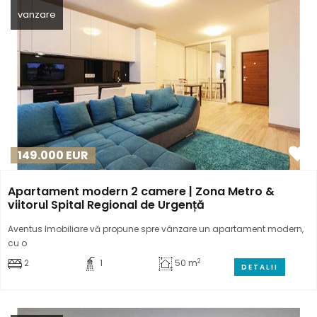
vanzare
149.000
EUR
Apartament modern 2 camere | Zona Metro &
viitorul Spital Regional de Urgență
Aventus Imobiliare vă propune spre vânzare un apartament modern,
cu o
2
2
1
50 m
DETALII