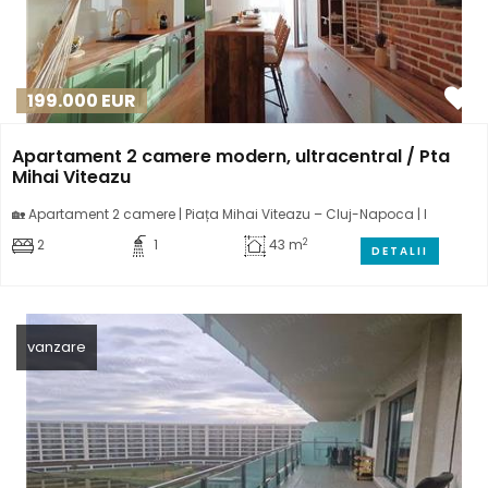
199.000
EUR
Apartament 2 camere modern, ultracentral / Pta
Mihai Viteazu
🏡 Apartament 2 camere | Piața Mihai Viteazu – Cluj-Napoca | I
2
2
1
43 m
DETALII
vanzare