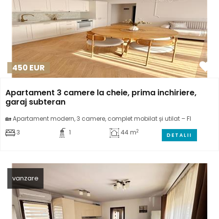
450
EUR
Apartament 3 camere la cheie, prima inchiriere,
garaj subteran
🏡 Apartament modern, 3 camere, complet mobilat și utilat – Fl
2
3
1
44 m
DETALII
vanzare