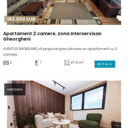
162.000
EUR
Apartament 2 camere, zona Interservisan
Gheorgheni
AVENTUS IMOBILIARE vă propune spre vânzare un apartament cu 2
camere,
2
2
1
47.3 m
DETALII
vanzare