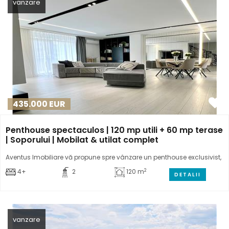
vanzare
435.000
EUR
Penthouse spectaculos | 120 mp utili + 60 mp terase
| Soporului | Mobilat & utilat complet
Aventus Imobiliare vă propune spre vânzare un penthouse exclusivist,
2
4+
2
120 m
DETALII
vanzare