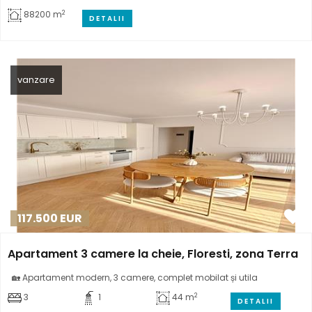
2
88200 m
DETALII
vanzare
117.500
EUR
Apartament 3 camere la cheie, Floresti, zona Terra
🏡 Apartament modern, 3 camere, complet mobilat și utila
2
3
1
44 m
DETALII