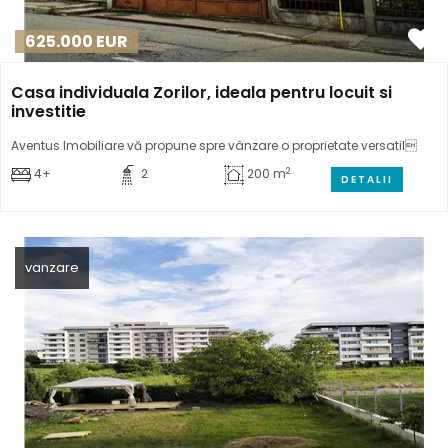
625.000
EUR
Casa individuala Zorilor, ideala pentru locuit si
investitie
Aventus Imobiliare vă propune spre vânzare o proprietate versatil
2
4+
2
200 m
DETALII
vanzare