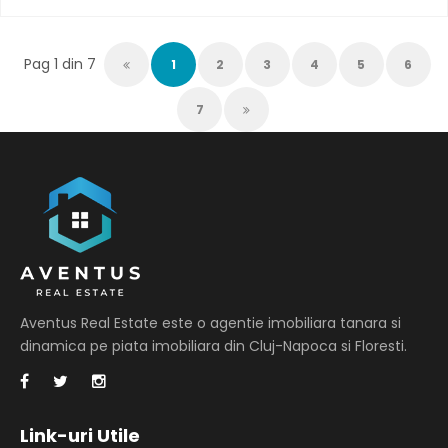
Pag 1 din 7
1
2
3
4
5
6
7
Aventus Real Estate este o agentie imobiliara tanara si
dinamica pe piata imobiliara din Cluj-Napoca si Floresti.
Link-uri Utile