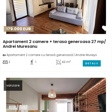
179.000
EUR
Apartament 2 camere + terasa generoasa 27 mp/
Andrei Muresanu
🏡 Apartament 2 camere cu terasă generoasă | Andrei Mureșa
2
2
1
43 m
DETALII
vanzare