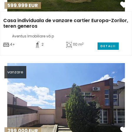
599.999
EUR
Casa individuala de vanzare cartier Europa-Zorilor,
teren generos
Aventus Imobiliare vă p
2
4+
2
110 m
DETALII
vanzare
399.000
EUR