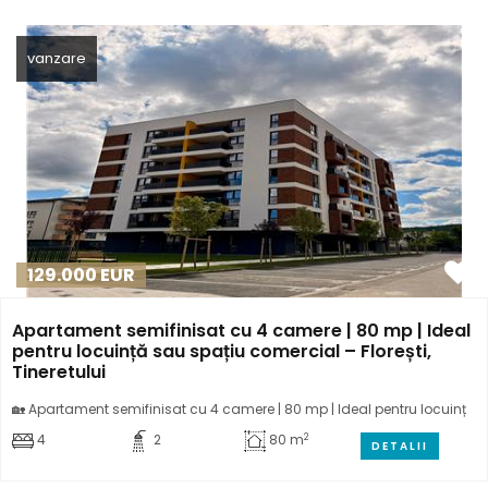
vanzare
129.000
EUR
Apartament semifinisat cu 4 camere | 80 mp | Ideal
pentru locuință sau spațiu comercial – Florești,
Tineretului
🏡 Apartament semifinisat cu 4 camere | 80 mp | Ideal pentru locuinț
2
4
2
80 m
DETALII