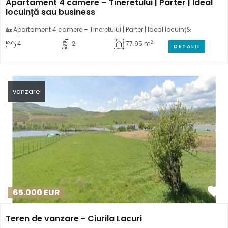
Apartament 4 camere – Tineretului | Parter | Ideal
locuință sau business
🏡 Apartament 4 camere – Tineretului | Parter | Ideal locuinț&
2
4
2
77.95 m
DETALII
vanzare
65.000
EUR
Teren de vanzare - Ciurila Lacuri