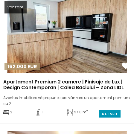
vanzare
162.000
EUR
Apartament Premium 2 camere | Finisaje de Lux |
Design Contemporan | Calea Baciului – Zona LIDL
Aventus Imobiliare vă propune spre vânzare un apartament premium
cu 2
2
2
1
57.8 m
DETALII