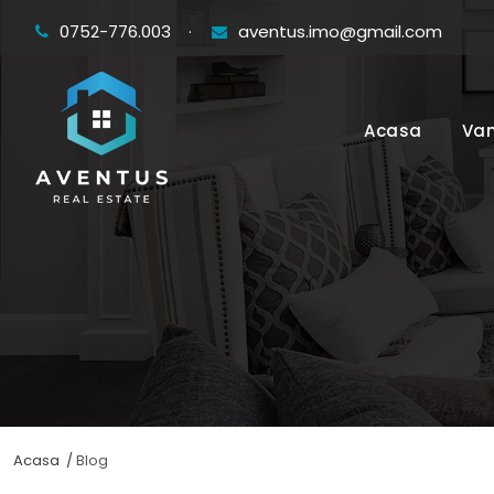
0752-776.003
·
aventus.imo@gmail.com
Acasa
Van
Acasa /
Blog