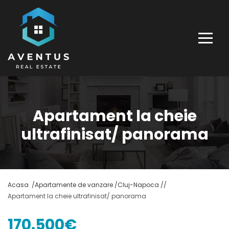
Apartament la cheie
ultrafinisat/ panorama
Acasa /
Apartamente de vanzare /
Cluj-Napoca /
/
Apartament la cheie ultrafinisat/ panorama
170.500€