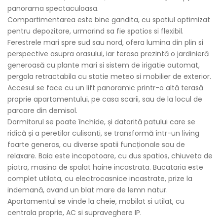
panorama spectaculoasa.
Compartimentarea este bine gandita, cu spatiul optimizat
pentru depozitare, urmarind sa fie spatios si flexibil.
Ferestrele mari spre sud sau nord, ofera lumina din plin si
perspective asupra orasului, iar terasa prezintă o jardinieră
generoasă cu plante mari si sistem de irigatie automat,
pergola retractabila cu statie meteo si mobilier de exterior.
Accesul se face cu un lift panoramic printr-o altă terasă
proprie apartamentului, pe casa scarii, sau de la locul de
parcare din demisol.
Dormitorul se poate închide, și datorită patului care se
ridică și a peretilor culisanti, se transformă într-un living
foarte generos, cu diverse spatii funcționale sau de
relaxare. Baia este incapatoare, cu dus spatios, chiuveta de
piatra, masina de spalat haine incastrata. Bucataria este
complet utilata, cu electrocasnice incastrate, prize la
indemană, avand un blat mare de lemn natur.
Apartamentul se vinde la cheie, mobilat si utilat, cu
centrala proprie, AC si supraveghere IP.