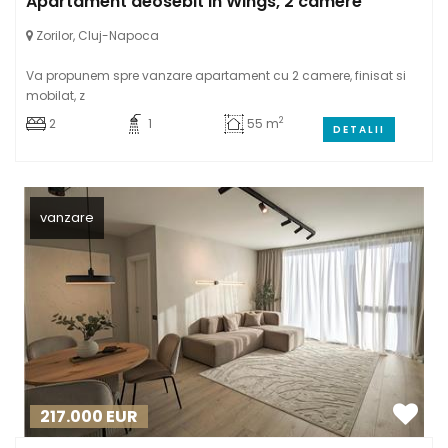
Apartament deosebit in Wings, 2 camere
Zorilor, Cluj-Napoca
Va propunem spre vanzare apartament cu 2 camere, finisat si
mobilat, z
2
2
1
55 m
DETALII
vanzare
217.000
EUR