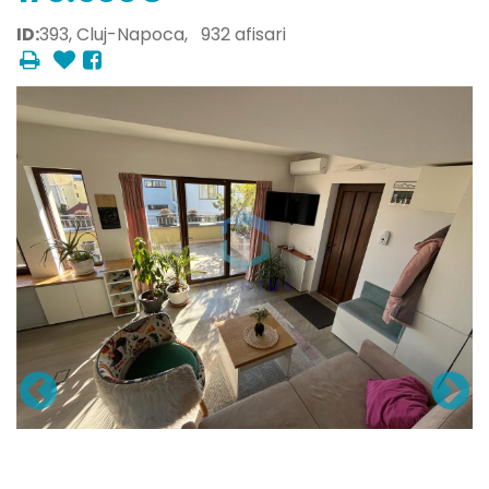
ID:
393,
Cluj-Napoca,
932 afisari